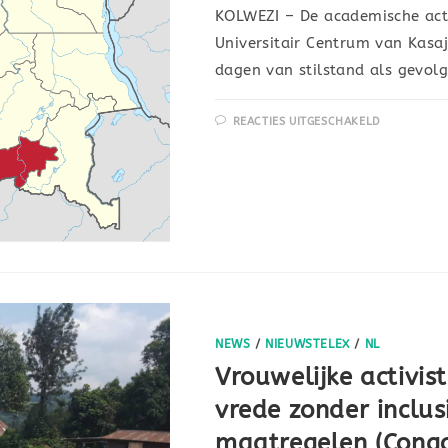
KOLWEZI – De academische acti
Universitair Centrum van Kasaj
dagen van stilstand als gevol
REACTIES UITGESCHAKELD
NEWS
/
NIEUWSTELEX
/
NL
Vrouwelijke activi
vrede zonder inclus
maatregelen (Cong