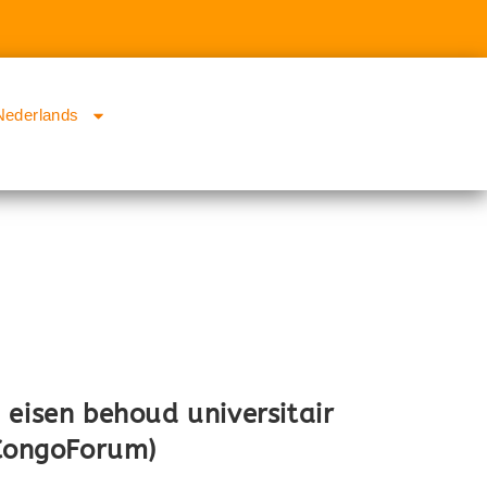
Nederlands
 eisen behoud universitair
(CongoForum)