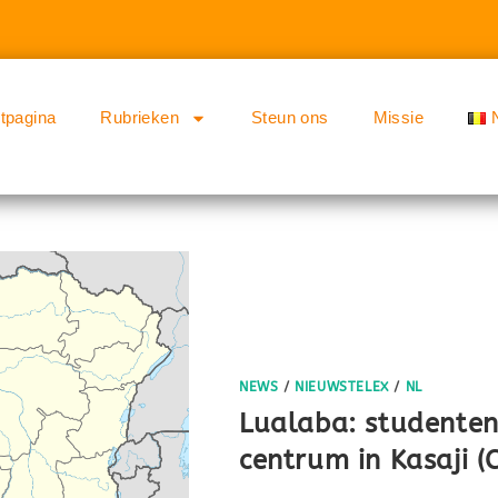
rtpagina
Rubrieken
Steun ons
Missie
NEWS
/
NIEUWSTELEX
/
NL
Lualaba: studenten
centrum in Kasaji 