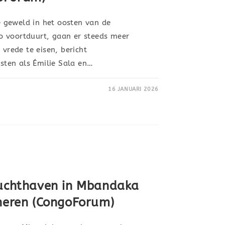
 geweld in het oosten van de
o voortduurt, gaan er steeds meer
rede te eisen, bericht
isten als Émilie Sala en…
16 JANUARI 2026
luchthaven in Mbandaka
oneren (CongoForum)