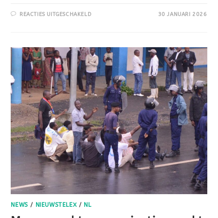
REACTIES UITGESCHAKELD
30 JANUARI 2026
NEWS
/
NIEUWSTELEX
/
NL