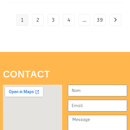
1
2
3
4
…
39
CONTACT