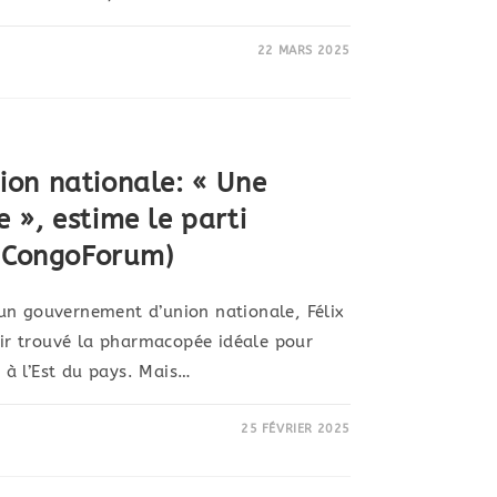
22 MARS 2025
on nationale: « Une
 », estime le parti
 (CongoForum)
un gouvernement d’union nationale, Félix
voir trouvé la pharmacopée idéale pour
e à l’Est du pays. Mais…
25 FÉVRIER 2025