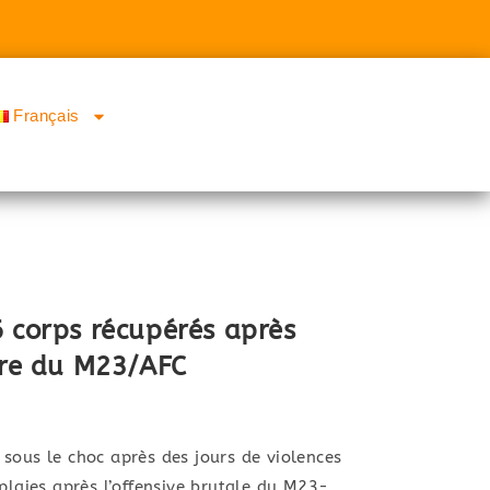
Français
6 corps récupérés après
ère du M23/AFC
sous le choc après des jours de violences
plaies après l’offensive brutale du M23-