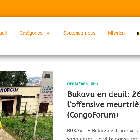
ueil
Catégories
Soutenez-nous
Mission
DERNIÈRES INFO
Bukavu en deuil: 2
l’offensive meurtri
(CongoForum)
BUKAVU – Bukavu est une ville 
sanglantes. La ville panse ses 