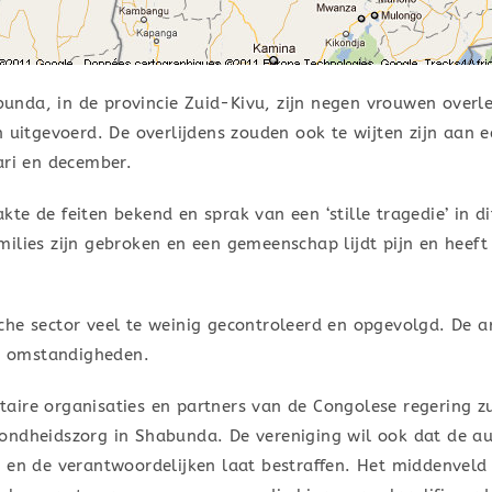
nda, in de provincie Zuid-Kivu, zijn negen vrouwen overle
n uitgevoerd. De overlijdens zouden ook te wijten zijn aan
ari en december.
te de feiten bekend en sprak van een ‘stille tragedie’ in d
ilies zijn gebroken en een gemeenschap lijdt pijn en heeft 
che sector veel te weinig gecontroleerd en opgevolgd. De 
ke omstandigheden.
aire organisaties en partners van de Congolese regering z
ondheidszorg in Shabunda. De vereniging wil ook dat de aut
 en de verantwoordelijken laat bestraffen. Het middenveld