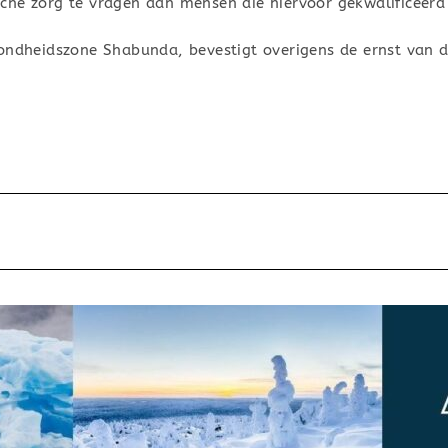
he zorg te vragen aan mensen die hiervoor gekwalificeerd 
ondheidszone Shabunda, bevestigt overigens de ernst van d