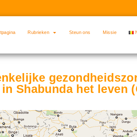
rtpagina
Rubrieken
Steun ons
Missie
enkelijke gezondheidszo
in Shabunda het leven