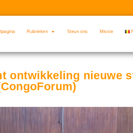
rtpagina
Rubrieken
Steun ons
Missie
t ontwikkeling nieuwe s
 (CongoForum)