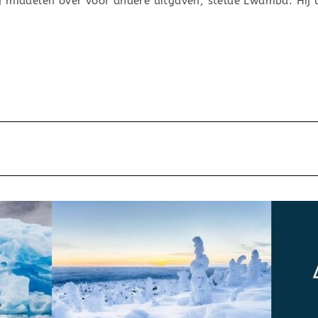
g middelen over voor andere uitgaven, stelde Lwamba. Hij 