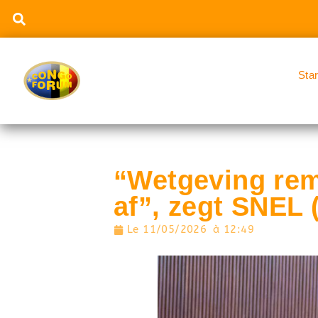
Sta
“Wetgeving rem
af”, zegt SNEL
Le
11/05/2026
à
12:49