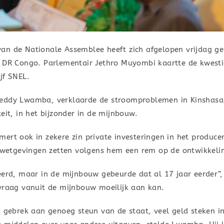
an de Nationale Assemblee heeft zich afgelopen vrijdag g
e DR Congo. Parlementair Jethro Muyombi kaartte de kwesti
jf SNEL.
Teddy Lwamba, verklaarde de stroomproblemen in Kinshasa
eit, in het bijzonder in de mijnbouw.
ert ook in zekere zin private investeringen in het producer
etgevingen zetten volgens hem een rem op de ontwikkelin
eerd, maar in de mijnbouw gebeurde dat al 17 jaar eerder”,
 vraag vanuit de mijnbouw moeilijk aan kan.
j gebrek aan genoeg steun van de staat, veel geld steken 