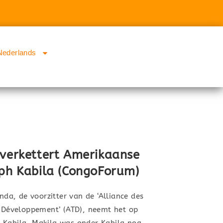
Nederlands
 verkettert Amerikaanse
eph Kabila (CongoForum)
a, de voorzitter van de ‘Alliance des
e Développement’ (ATD), neemt het op
 Kabila. Makila was onder Kabila nog…