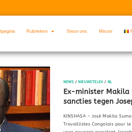
rtpagina
Rubrieken
Steun ons
Missie
NEWS
/
NIEUWSTELEX
/
NL
Ex-minister Makila
sancties tegen Jos
KINSHASA – José Makila Sumand
Travaillistes Congolais pour l
voor gewezen president Joseph