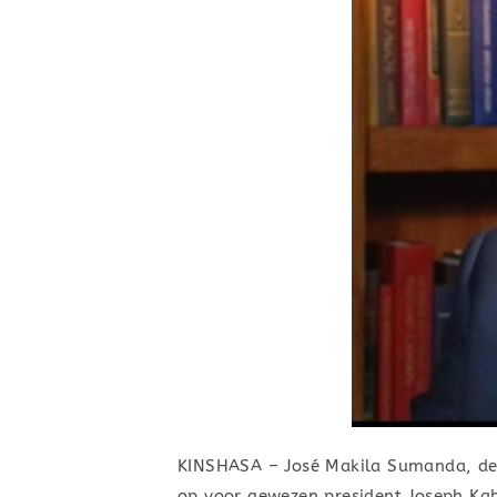
KINSHASA – José Makila Sumanda, de v
op voor gewezen president Joseph Kabi