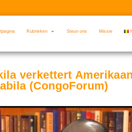
rtpagina
Rubrieken
Steun ons
Missie
ila verkettert Amerikaa
abila (CongoForum)