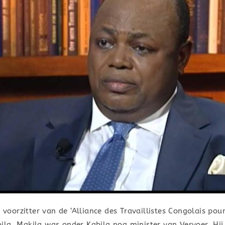
oorzitter van de ‘Alliance des Travaillistes Congolais pou
la. Makila was onder Kabila nog minister van Vervoer. Hij