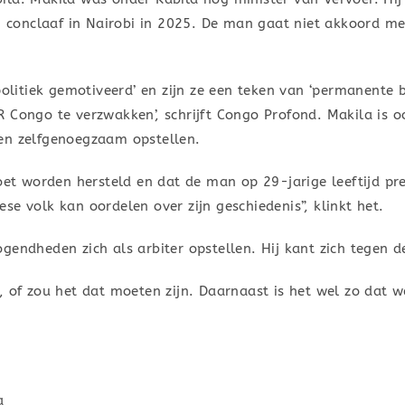
en conclaaf in Nairobi in 2025. De man gaat niet akkoord m
politiek gemotiveerd’ en zijn ze een teken van ‘permanente 
 Congo te verzwakken’, schrijft Congo Profond. Makila is 
en zelfgenoegzaam opstellen.
moet worden hersteld en dat de man op 29-jarige leeftijd pr
se volk kan oordelen over zijn geschiedenis”, klinkt het.
endheden zich als arbiter opstellen. Hij kant zich tegen de
, of zou het dat moeten zijn. Daarnaast is het wel zo dat 
a