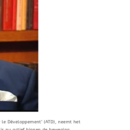
r le Développement’ (ATD), neemt het
 is nu actief binnen de beweging