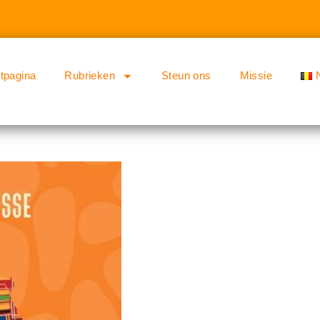
rtpagina
Rubrieken
Steun ons
Missie