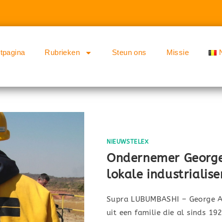
rtpagina
Rubrieken
Steun ons
Missie
NIEUWSTELEX
Ondernemer George 
lokale industrialis
Supra LUBUMBASHI – George Ar
uit een familie die al sinds 1