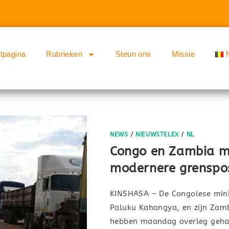
rtpagina
Rubrieken
Steun ons
Missie
NEWS
/
NIEUWSTELEX
/
NL
Congo en Zambia m
modernere grenspo
KINSHASA – De Congolese minis
Paluku Kahongya, en zijn Zam
hebben maandag overleg gehad