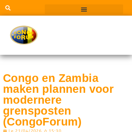
Congo en Zambia
maken plannen voor
modernere
grensposten
(CongoForum)
Le
21/04/2026
à
15:30