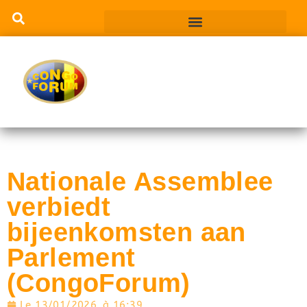
Nationale Assemblee
verbiedt
bijeenkomsten aan
Parlement
(CongoForum)
Le
13/01/2026
à
16:39