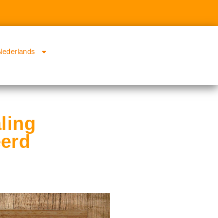
Nederlands
aling
eerd