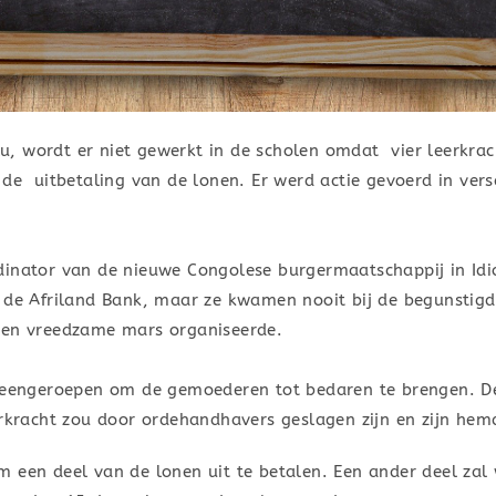
ilu, wordt er niet gewerkt in de scholen omdat vier leerkra
 de uitbetaling van de lonen. Er werd actie gevoerd in ver
dinator van de nieuwe Congolese burgermaatschappij in Id
j de Afriland Bank, maar ze kwamen nooit bij de begunstigd
een vreedzame mars organiseerde.
ijeengeroepen om de gemoederen tot bedaren te brengen. De 
erkracht zou door ordehandhavers geslagen zijn en zijn hemd
m een deel van de lonen uit te betalen. Een ander deel zal