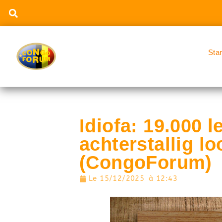
Sta
Idiofa: 19.000 l
achterstallig l
(CongoForum)
Le
15/12/2025
à
12:43