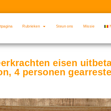
rtpagina
Rubrieken
Steun ons
Missie
eerkrachten eisen uitbet
oon, 4 personen gearrest