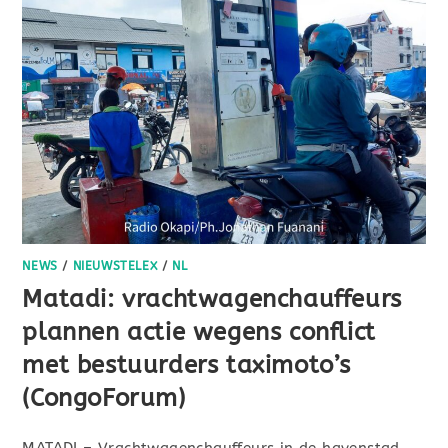
NEWS
/
NIEUWSTELEX
/
NL
Matadi: vrachtwagenchauffeurs
plannen actie wegens conflict
met bestuurders taximoto’s
(CongoForum)