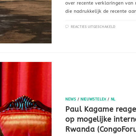
over recente verklaringen van
die nadrukkelijk de recente a
REACTIES UITGESCHAKELD
NEWS
/
NIEUWSTELEX
/
NL
Paul Kagame reage
op mogelijke intern
Rwanda (CongoFor