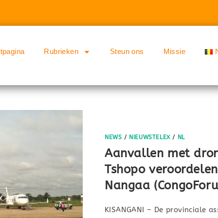
rtpagina
Rubrieken
Steun ons
Missie
NEWS
/
NIEUWSTELEX
/
NL
Aanvallen met dron
Tshopo veroordelen
Nangaa (CongoFor
KISANGANI – De provinciale as