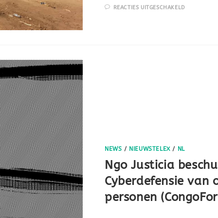
REACTIES UITGESCHAKELD
NEWS
/
NIEUWSTELEX
/
NL
Ngo Justicia besch
Cyberdefensie van 
personen (CongoFo