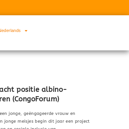
Nederlands
racht positie albino-
eren (CongoForum)
 een jonge, geëngageerde vrouw en
n jonge meisjes begin dit jaar een project
n en sociale inclusie van…