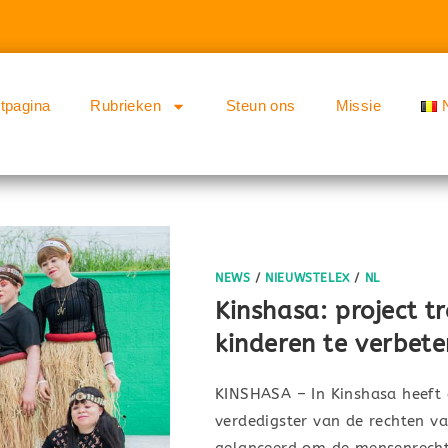
rtpagina
Rubrieken
Steun ons
Missie
NEWS
/
NIEUWSTELEX
/
NL
Kinshasa: project t
kinderen te verbet
KINSHASA – In Kinshasa heeft
verdedigster van de rechten va
gelanceerd om de mensenrechte