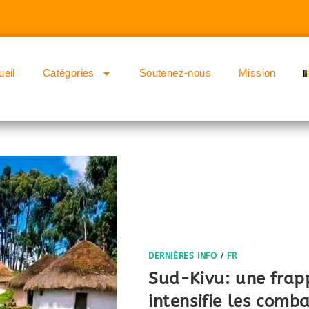
ueil
Catégories
Soutenez-nous
Mission
DERNIÈRES INFO
/
FR
Sud-Kivu: une frapp
intensifie les comb