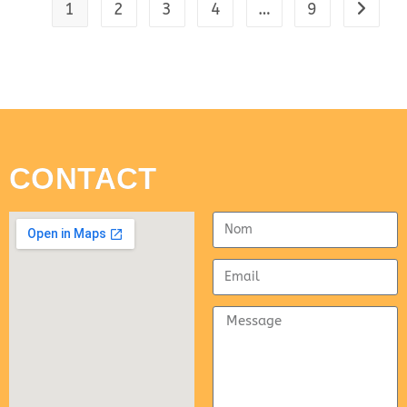
1
2
3
4
…
9
CONTACT