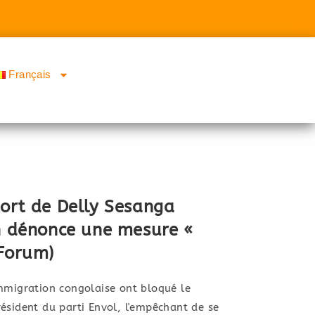
Français
port de Delly Sesanga
on dénonce une mesure «
oForum)
mmigration congolaise ont bloqué le
ésident du parti Envol, l'empêchant de se