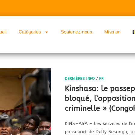
ueil
Catégories
Soutenez-nous
Mission
DERNIÈRES INFO
/
FR
Kinshasa: le passe
bloqué, l’oppositi
criminelle » (Cong
KINSHASA – Les services de l'i
passeport de Delly Sesanga, pr