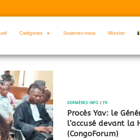
ueil
Catégories
Soutenez-nous
Mission
DERNIÈRES INFO
/
FR
Procès Yav: le Gén
l’accusé devant la 
(CongoForum)