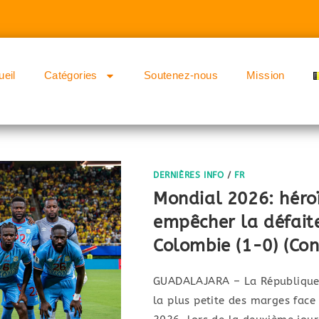
ueil
Catégories
Soutenez-nous
Mission
DERNIÈRES INFO
/
FR
Mondial 2026: héro
empêcher la défait
Colombie (1-0) (Co
GUADALAJARA – La République 
la plus petite des marges face