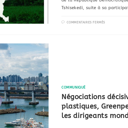
de la République Démocratique
Tshisekedi, suite à sa partic
COMMENTAIRES FERMÉS
COMMUNIQUÉ
Négociations décisiv
plastiques, Greenp
les dirigeants mon