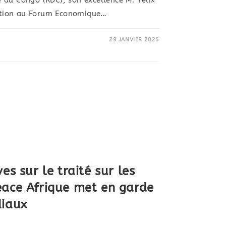
 du Congo (RDC), son excellence M. Félix
ipation au Forum Economique…
29 JANVIER 2025
es sur le traité sur les
eace Afrique met en garde
diaux