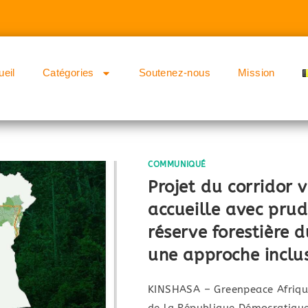
ueil
Catégories
Soutenez-nous
Mission
COMMUNIQUÉ
Projet du corridor 
accueille avec prud
réserve forestière 
une approche inclu
KINSHASA – Greenpeace Afrique