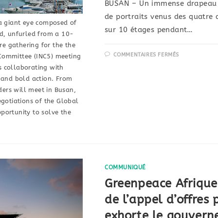
BUSAN – Un immense drapeau or
de portraits venus des quatre 
 giant eye composed of
sur 10 étages pendant…
d, unfurled from a 10-
re gathering for the the
COMMENTAIRES FERMÉS
 Committee (INC5) meeting
s collaborating with
and bold action. From
ers will meet in Busan,
egotiations of the Global
portunity to solve the
COMMUNIQUÉ
Greenpeace Afrique 
de l’appel d’offres 
exhorte le gouvern