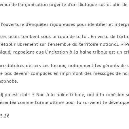
emande l’organisation urgente d’un dialogue social afin de 
 l’ouverture d’enquêtes rigoureuses pour identifier et interpe
 ces actes tombent sous le coup de la loi. En vertu de l’arti
s’établir librement sur l’ensemble du territoire national. « 
ué, rappelant que l’incitation à la haine tribale est un cr
restataires de services locaux, notamment les gérants de s
 à ne pas devenir complices en imprimant des messages de ha
énophobe.
ipa est clair: « Non à la haine tribale, oui à la cohésion s
 présentée comme l’arme ultime pour la survie et le dévelop
5.26