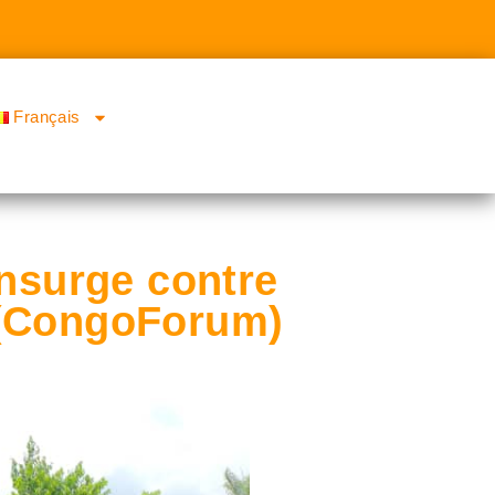
Français
insurge contre
e (CongoForum)