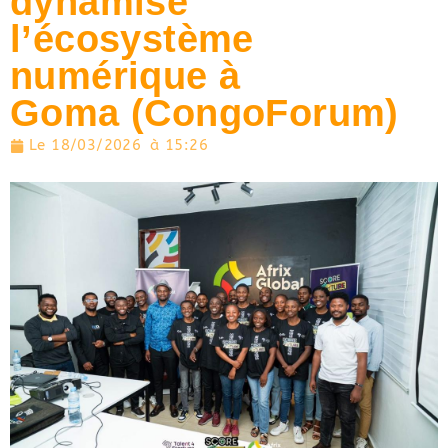
dynamise
l’écosystème
numérique à
Goma (CongoForum)
Le
18/03/2026
à
15:26