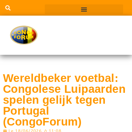
Wereldbeker voetbal:
Congolese Luipaarden
spelen gelijk tegen
Portugal
(CongoForum)
Le
18/06/2026
à
11:08