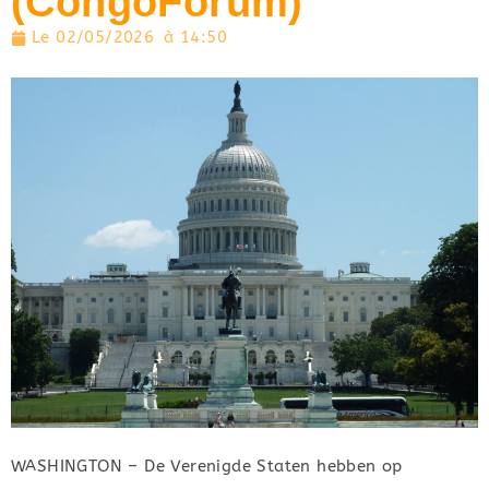
(CongoForum)
Le
02/05/2026
à
14:50
WASHINGTON – De Verenigde Staten hebben op