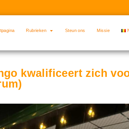
rtpagina
Rubrieken
Steun ons
Missie
ngo kwalificeert zich vo
rum)