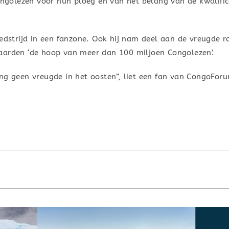
Congolezen voor hun ploeg en van het belang van de kwalifi
wedstrijd in een fanzone. Ook hij nam deel aan de vreugde 
aarden ‘de hoop van meer dan 100 miljoen Congolezen’.
ng geen vreugde in het oosten”, liet een fan van CongoFor