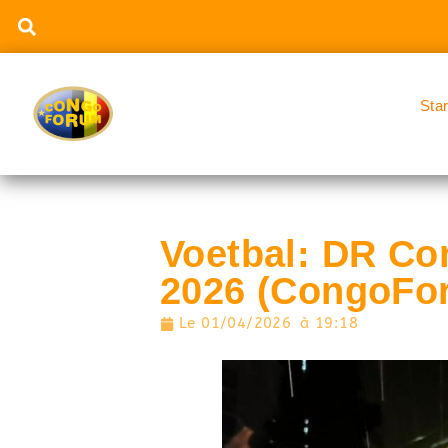
Sta
Voetbal: DR Co
2026 (CongoFo
Le
01/04/2026
à
19:18