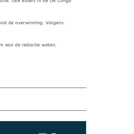
catie. Ook elders in de DR Congo
rond de overwinning. Volgens
um aan de redactie weten.