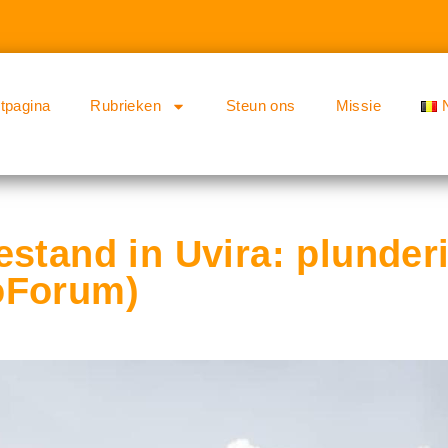
rtpagina
Rubrieken
Steun ons
Missie
estand in Uvira: plunder
oForum)