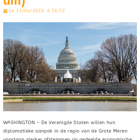
um)
Le
13/04/2026
à
16:52
WASHINGTON – De Verenigde Staten willen hun
diplomatieke aanpak in de regio van de Grote Meren
voortaan sterker afstemmen op gedeelde economische