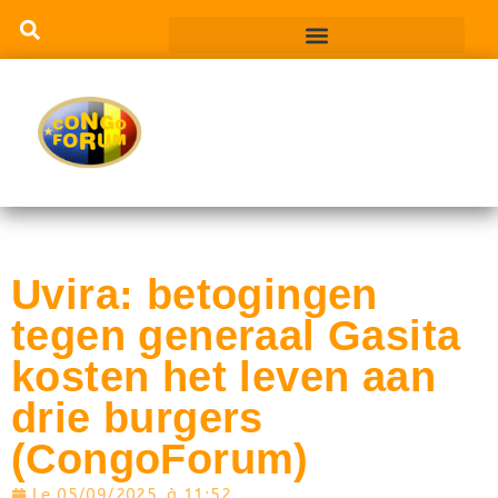
Uvira: betogingen
tegen generaal Gasita
kosten het leven aan
drie burgers
(CongoForum)
Le
05/09/2025
à
11:52