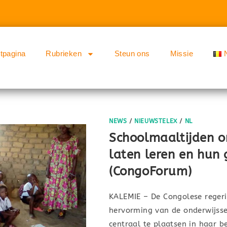
rtpagina
Rubrieken
Steun ons
Missie
NEWS
/
NIEUWSTELEX
/
NL
Schoolmaaltijden o
laten leren en hun
(CongoForum)
KALEMIE – De Congolese regeri
hervorming van de onderwijssec
centraal te plaatsen in haar 