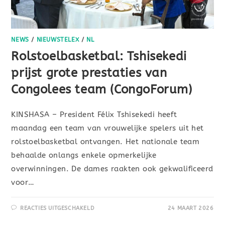
NEWS
/
NIEUWSTELEX
/
NL
Rolstoelbasketbal: Tshisekedi
prijst grote prestaties van
Congolees team (CongoForum)
KINSHASA – President Félix Tshisekedi heeft
maandag een team van vrouwelijke spelers uit het
rolstoelbasketbal ontvangen. Het nationale team
behaalde onlangs enkele opmerkelijke
overwinningen. De dames raakten ook gekwalificeerd
voor…
REACTIES UITGESCHAKELD
24 MAART 2026