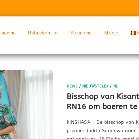
rtpagina
Rubrieken
Steun ons
Missie
NEWS
/
NIEUWSTELEX
/
NL
Bisschop van Kisan
RN16 om boeren te
KINSHASA – De bisschop van Kis
premier Judith Suminwa gaan 
nationale nr. 16.Die belangrij