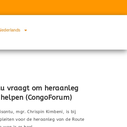
Nederlands
tu vraagt om heraanleg
 helpen (CongoForum)
antu, mgr. Chrispin Kimbeni, is bij
pleiten voor de heraanleg van de Route
ke weg is er heel…