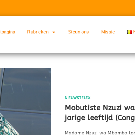
rtpagina
Rubrieken
Steun ons
Missie
NIEUWSTELEX
Mobutiste Nzuzi wa
jarige leeftijd (Co
Madame Nzuzi wa Mbombo lors 