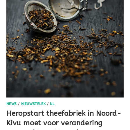
NEWS
/
NIEUWSTELEX
/
NL
Heropstart theefabriek in Noord-
Kivu moet voor verandering