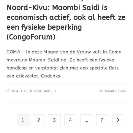
Noord-Kivu: Maombi Saidi is
economisch actief, ook al heeft ze
een fysieke beperking
(CongoForum)
GOMA – In deze Maand van de Vrouw valt in Goma
mevrouw Maombi Saidi op. Ze heeft een fysieke
handicap en verplaatst zich met een speciale fiets,
een driewieler. Ondanks…
REACTIES UITGESCHAKELD
10 MAART 2026
1
2
3
4
…
7