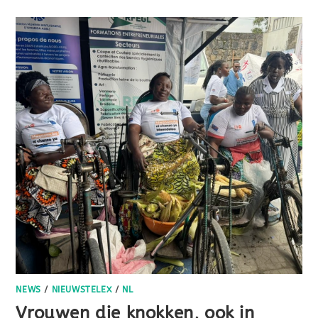
NEWS
/
NIEUWSTELEX
/
NL
Vrouwen die knokken, ook in