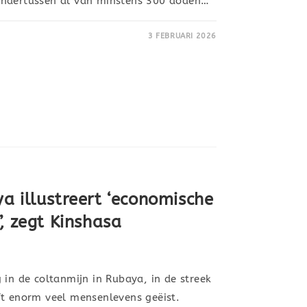
ondertussen al van minstens 300 doden…
3 FEBRUARI 2026
a illustreert ‘economische
, zegt Kinshasa
 in de coltanmijn in Rubaya, in de streek
ft enorm veel mensenlevens geëist.