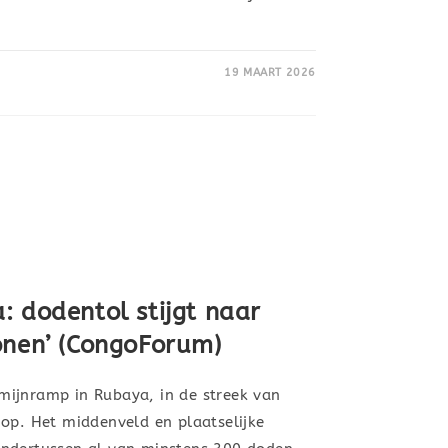
19 MAART 2026
: dodentol stijgt naar
onen’ (CongoForum)
ijnramp in Rubaya, in de streek van
 op. Het middenveld en plaatselijke