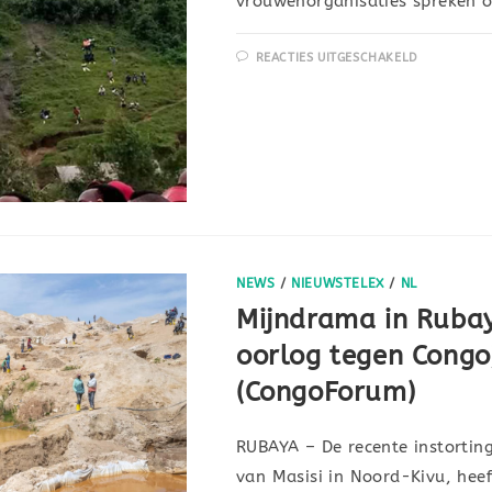
vrouwenorganisaties spreken 
REACTIES UITGESCHAKELD
NEWS
/
NIEUWSTELEX
/
NL
Mijndrama in Rubay
oorlog tegen Congo’
(CongoForum)
RUBAYA – De recente instorting
van Masisi in Noord-Kivu, hee