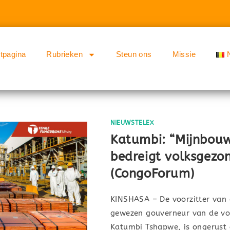
rtpagina
Rubrieken
Steun ons
Missie
NIEUWSTELEX
Katumbi: “Mijnbou
bedreigt volksgezo
(CongoForum)
KINSHASA – De voorzitter van 
gewezen gouverneur van de vo
Katumbi Tshapwe, is ongerust o