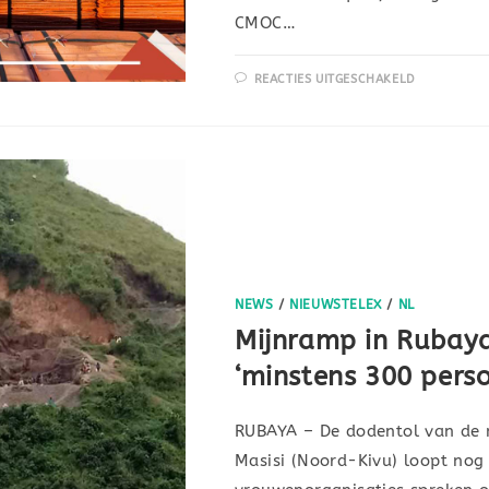
CMOC…
REACTIES UITGESCHAKELD
NEWS
/
NIEUWSTELEX
/
NL
Mijnramp in Rubaya
‘minstens 300 pers
RUBAYA – De dodentol van de m
Masisi (Noord-Kivu) loopt nog