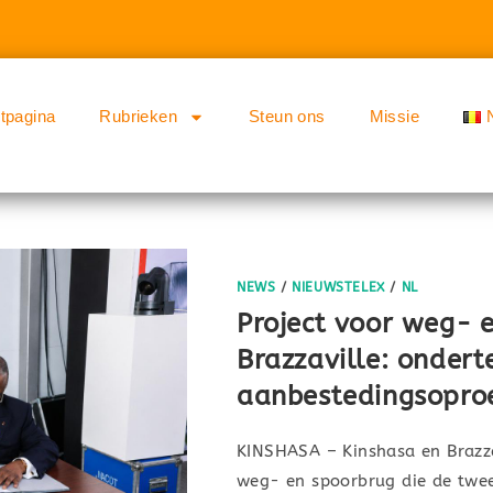
rtpagina
Rubrieken
Steun ons
Missie
NEWS
/
NIEUWSTELEX
/
NL
Project voor weg- 
Brazzaville: ondert
aanbestedingsopro
KINSHASA – Kinshasa en Brazza
weg- en spoorbrug die de twee