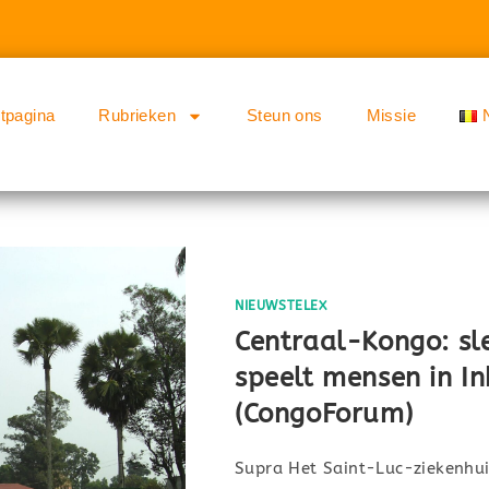
rtpagina
Rubrieken
Steun ons
Missie
NIEUWSTELEX
Centraal-Kongo: sl
speelt mensen in In
(CongoForum)
Supra Het Saint-Luc-ziekenhuis 