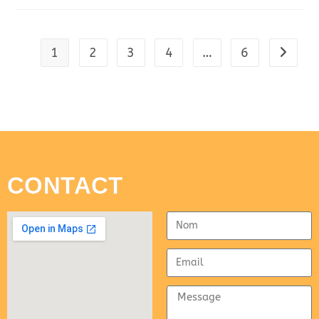
1
2
3
4
…
6
CONTACT