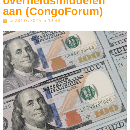
overheidsmiddelen
aan (CongoForum)
Le
23/03/2026
à
19:33