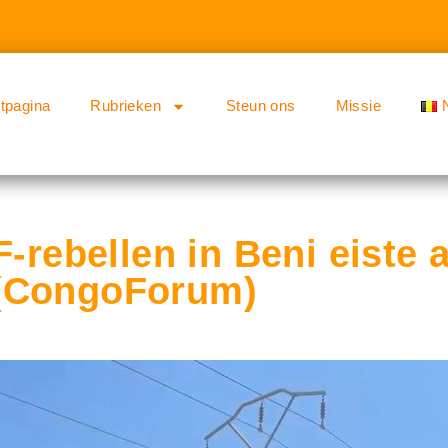
rtpagina
Rubrieken
Steun ons
Missie
-rebellen in Beni eiste a
(CongoForum)