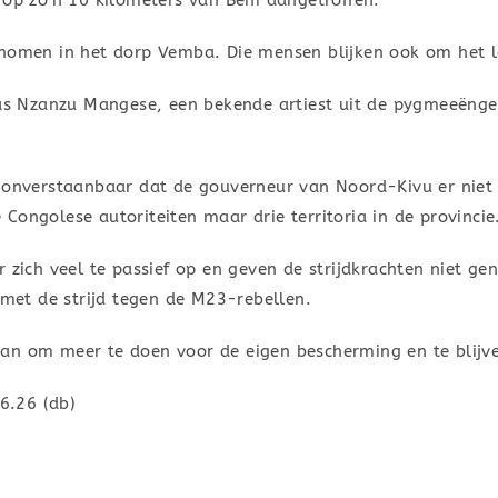
 op zo’n 10 kilometers van Beni aangetroffen.
enomen in het dorp Vemba. Die mensen blijken ook om het le
 was Nzanzu Mangese, een bekende artiest uit de pygmeeëng
 onverstaanbaar dat de gouverneur van Noord-Kivu er niet i
Congolese autoriteiten maar drie territoria in de provincie
r zich veel te passief op en geven de strijdkrachten niet g
 met de strijd tegen de M23-rebellen.
an om meer te doen voor de eigen bescherming en te blijv
6.26 (db)