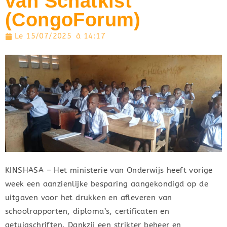
van Schatkist
(CongoForum)
Le
15/07/2025
à
14:17
KINSHASA – Het ministerie van Onderwijs heeft vorige
week een aanzienlijke besparing aangekondigd op de
uitgaven voor het drukken en afleveren van
schoolrapporten, diploma’s, certificaten en
getuigschriften. Dankzij een strikter beheer en