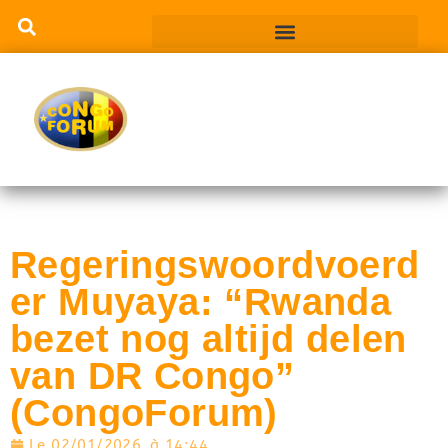
Regeringswoordvoerd
er Muyaya: “Rwanda
bezet nog altijd delen
van DR Congo”
(CongoForum)
Le
02/01/2026
à
14:44