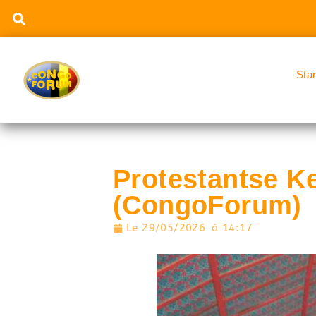
Sta
Protestantse Ke
(CongoForum)
Le
29/05/2026
à
14:17