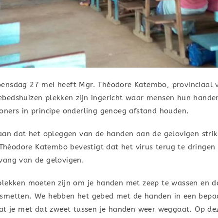
ensdag 27 mei heeft Mgr. Théodore Katembo, provinciaal v
e gebedshuizen plekken zijn ingericht waar mensen hun han
oners in principe onderling genoeg afstand houden.
raan dat het opleggen van de handen aan de gelovigen str
. Théodore Katembo bevestigt dat het virus terug te dringen
vang van de gelovigen.
plekken moeten zijn om je handen met zeep te wassen en d
tsmetten. We hebben het gebed met de handen in een bepaa
dat je met dat zweet tussen je handen weer weggaat. Op dez