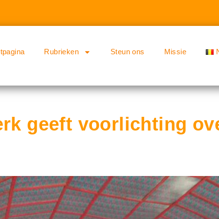
rtpagina
Rubrieken
Steun ons
Missie
rk geeft voorlichting ov