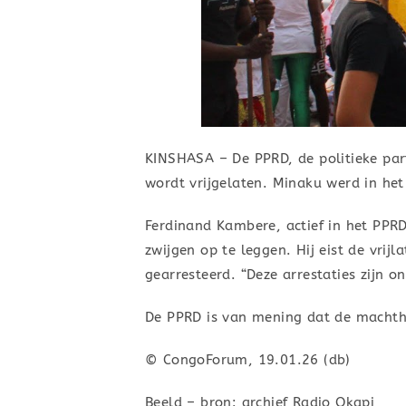
KINSHASA – De PPRD, de politieke part
wordt vrijgelaten. Minaku werd in he
Ferdinand Kambere, actief in het PPR
zwijgen op te leggen. Hij eist de vr
gearresteerd. “Deze arrestaties zijn o
De PPRD is van mening dat de machthe
© CongoForum, 19.01.26 (db)
Beeld – bron: archief Radio Okapi