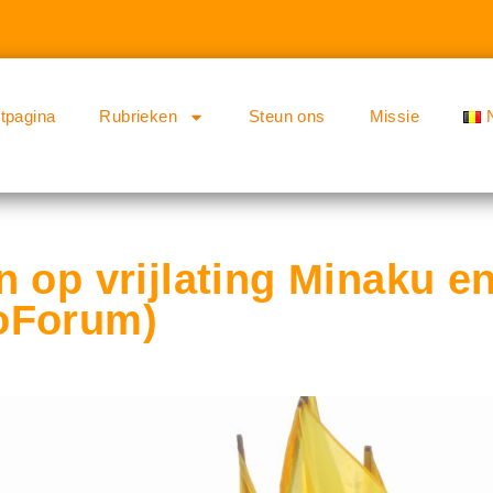
rtpagina
Rubrieken
Steun ons
Missie
n op vrijlating Minaku 
oForum)