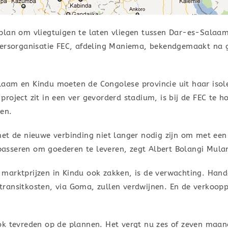
plan om vliegtuigen te laten vliegen tussen Dar-es-Salaam
versorganisatie FEC, afdeling Maniema, bekendgemaakt na 
laam en Kindu moeten de Congolese provincie uit haar iso
roject zit in een ver gevorderd stadium, is bij de FEC te 
en.
met de nieuwe verbinding niet langer nodig zijn om met een
asseren om goederen te leveren, zegt Albert Bolangi Mul
marktprijzen in Kindu ook zakken, is de verwachting. Hande
ansitkosten, via Goma, zullen verdwijnen. En de verkooppr
ok tevreden op de plannen. Het vergt nu zes of zeven maan