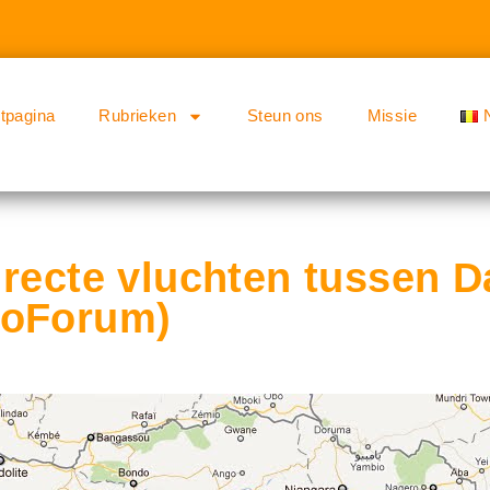
rtpagina
Rubrieken
Steun ons
Missie
irecte vluchten tussen 
goForum)