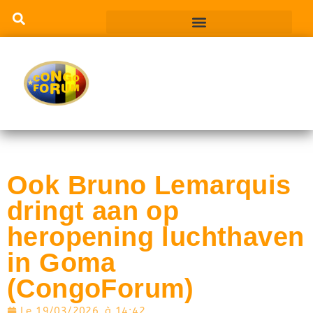
Ook Bruno Lemarquis
dringt aan op
heropening luchthaven
in Goma
(CongoForum)
Le
19/03/2026
à
14:42