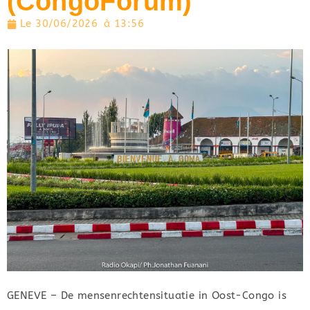
(CongoForum)
Le
30/06/2026
à
13:56
GENEVE – De mensenrechtensituatie in Oost-Congo is