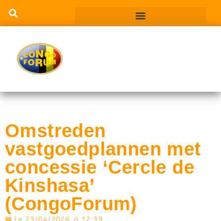
Omstreden
vastgoedplannen met
concessie ‘Cercle de
Kinshasa’
(CongoForum)
Le
23/04/2026
à
12:39